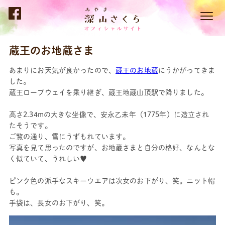
蔵王のお地蔵さま
あまりにお天気が良かったので、
蔵王のお地蔵
にうかがってきま
した。
蔵王ロープウェイを乗り継ぎ、蔵王地蔵山頂駅で降りました。
高さ2.34mの大きな坐像で、安永乙未年（1775年）に造立され
たそうです。
ご覧の通り、雪にうずもれています。
写真を見て思ったのですが、お地蔵さまと自分の格好、なんとな
く似ていて、うれしい♥
ピンク色の派手なスキーウエアは次女のお下がり、笑。ニット帽
も。
手袋は、長女のお下がり、笑。