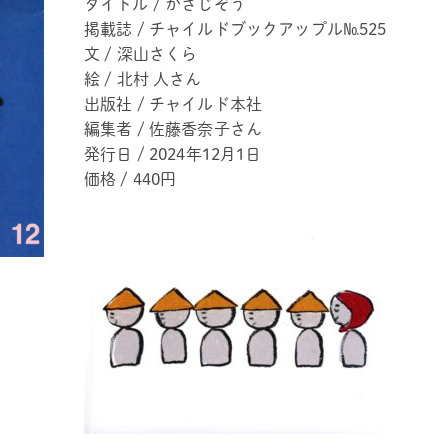
タイトル / かさじぞう
掲載誌 / チャイルドブックアップル№525
文 / 深山さくら
絵 / 北村 人さん
出版社 / チャイルド本社
編集者 / 佐藤香奈子さん
発行日 / 2024年12月1日
価格 / 440円