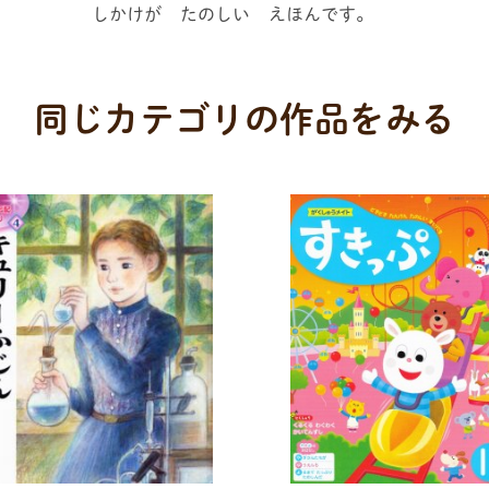
しかけが たのしい えほんです。
同じカテゴリの作品をみる