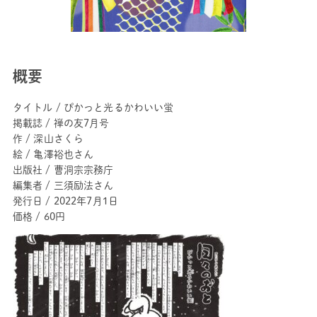
概要
タイトル / ぴかっと光るかわいい蛍
掲載誌 / 禅の友7月号
作 / 深山さくら
絵 / 亀澤裕也さん
出版社 / 曹洞宗宗務庁
編集者 / 三須励法さん
発行日 / 2022年7月1日
価格 / 60円